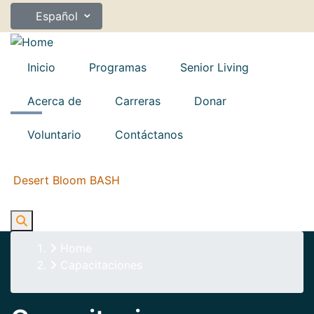
Skip
⌄
Español
to
main
content
Inicio
Programas
Senior Living
Acerca de
Carreras
Donar
Voluntario
Contáctanos
Desert Bloom BASH
Breadcrumb
Home
Capacitaciones