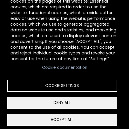
cookies on the pages of this website: Essential
Carreras
cookies, which are required in order to use the
website; functional cookies, which provide better
easy of use when using the website; performance
cookies, which we use to generate aggregated
Acerca de Hilltop
data on website use and statistics; and marketing
cookies, which are used to display relevant content
Link
and advertising. If you choose "ACCEPT ALL", you
consent to the use of all cookies. You can accept
and reject individual cookie types and revoke your
consent for the future at any time at "Settings".
Cookie documentation
COOKIE SETTINGS
Derechos de autor © 2026 Hilltop Community
DENY ALL
Resources. Todos los derechos reservados.
Restablecer el consentimiento de cookies
ACCEPT ALL