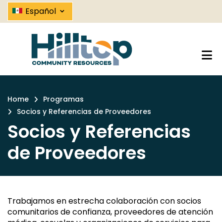
Socios y Referencias de Proveed
Skip
⌄
Español
to
main
content
Home
Programas
Breadcrumb
Socios y Referencias de Proveedores
Socios y Referencias
de Proveedores
Trabajamos en estrecha colaboración con socios
comunitarios de confianza, proveedores de atención