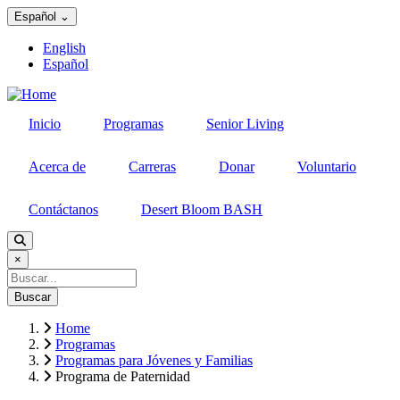
Skip
Español
⌄
to
main
English
content
Español
Inicio
Programas
Senior Living
Acerca de
Carreras
Donar
Voluntario
Contáctanos
Desert Bloom BASH
×
Buscar
Home
Programas
Breadcrumb
Programas para Jóvenes y Familias
Programa de Paternidad