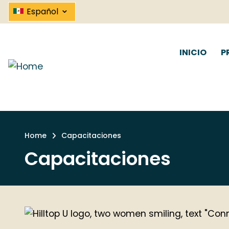
Skip
⌄
Español
to
main
content
INICIO
P
Home
Capacitaciones
Breadcrumb
Capacitaciones