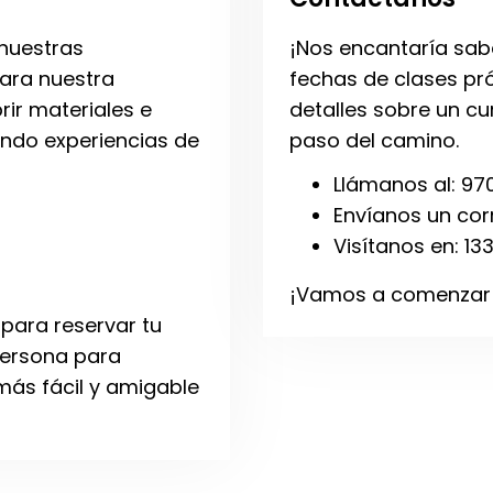
nuestras
¡Nos encantaría sab
para nuestra
fechas de clases pr
ir materiales e
detalles sobre un c
endo experiencias de
paso del camino.
Llámanos al: 97
Envíanos un cor
Visítanos en: 1
¡Vamos a comenzar t
 para reservar tu
 persona para
más fácil y amigable